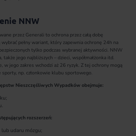
zenie NNW
ne przez Generali to ochrona przez całą dobę
ą wybrać pełny wariant, który zapewnia ochronę 24h na
 ubezpieczonych tylko podczas wybranej aktywności. NNW
także jego najbliższych – dzieci, współmałżonka itd.
e, w jego zakres wchodzi aż 26 ryzyk. Z tej ochrony mogą
e sporty, np. członkowie klubu sportowego.
tępstw Nieszczęśliwych Wypadków obejmuje:
ku;
u.
tępujących rozszerzeń:
a lub udaru mózgu;