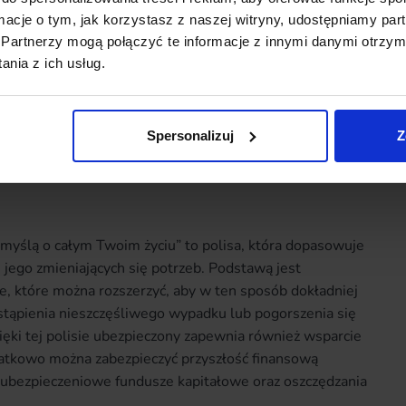
 możliwość rozszerzenia zakresu ubezpieczenia o śmierć
ormacje o tym, jak korzystasz z naszej witryny, udostępniamy p
 nieszczęśliwego wypadku przy pracy, wypadku
Partnerzy mogą połączyć te informacje z innymi danymi otrzym
anej, zawału serca lub udaru mózgu. Do pakietu
nia z ich usług.
eż Mediplan, dzięki któremu ubezpieczyciel pokryje
i lekarskich po nieszczęśliwym wypadku.
Spersonalizuj
Z
erali „Z myślą o całym Twoim
myślą o całym Twoim życiu” to polisa, która dopasowuje
 jego zmieniających się potrzeb. Podstawą jest
e, które można rozszerzyć, aby w ten sposób dokładniej
stąpienia nieszczęśliwego wypadku lub pogorszenia się
ięki tej polisie ubezpieczony zapewnia również wsparcie
odatkowo można zabezpieczyć przyszłość finansową
ubezpieczeniowe fundusze kapitałowe oraz oszczędzania