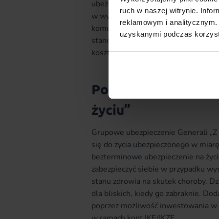
ubezpieczonego. Dodatkowo istnieje
ruch w naszej witrynie. Inf
w wyniku nieszczęśliwego wypadku,
reklamowym i analitycznym. 
komunikacyjnego, katastrofy budowl
uzyskanymi podczas korzysta
standardowego można dołączyć równi
koszty badań, zabiegów i konsultacj
Polisa grupowa Gen
życiu”
Grupowe ubezpieczenie Generali „Z 
się do życia ubezpieczonego w miarę
bezterminowe ubezpieczenie na życi
zabezpieczyć siebie w przypadku wy
stanu zdrowia na skutek choroby. Dz
dla bliskich, kiedy go zabraknie. D
poprzez możliwość inwestowania w 
w ramach kont IKE/IKZE.