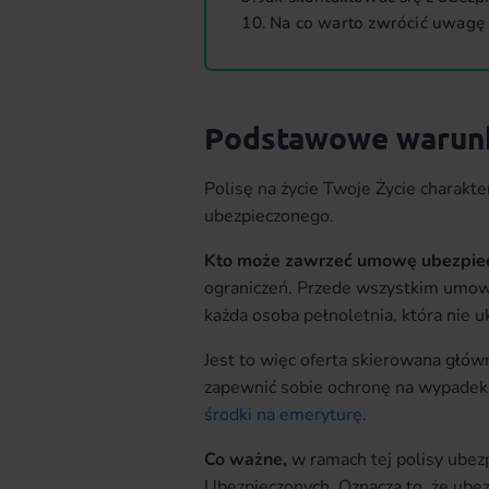
Na co warto zwrócić uwagę w
Podstawowe warun
Polisę na życie Twoje Życie charak
ubezpieczonego.
Kto może zawrzeć umowę ubezpie
ograniczeń.
Przede wszystkim umowę
każda osoba pełnoletnia, która nie u
Jest to więc oferta skierowana głó
zapewnić sobie ochronę na wypadek 
środki na emeryturę
.
Co ważne,
w ramach tej polisy ubez
Ubezpieczonych. Oznacza to, że ubez