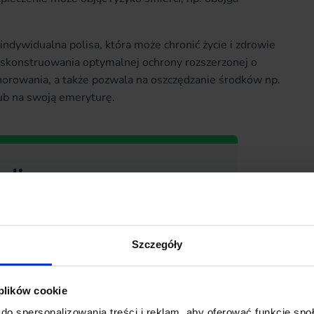
indywidualna polisa, która może chronić życie i zdrowie
skonstruowania optymalnej ochrony rozszerzonej o
orowania, a także pozwala na oszczędzanie środków np.
lub na swoją emeryturę.
Szczegóły
 plików cookie
do spersonalizowania treści i reklam, aby oferować funkcje sp