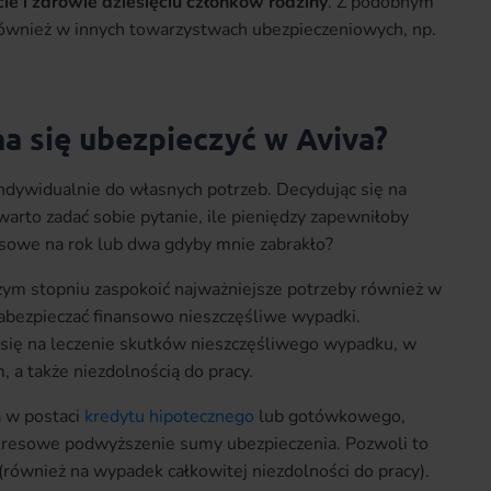
ie i zdrowie dziesięciu członków rodziny
. Z podobnym
ównież w innych towarzystwach ubezpieczeniowych, np.
a się ubezpieczyć w Aviva?
dywidualnie do własnych potrzeb. Decydując się na
arto zadać sobie pytanie, ile pieniędzy zapewniłoby
nsowe na rok lub dwa gdyby mnie zabrakło?
ym stopniu zaspokoić najważniejsze potrzeby również w
zabezpieczać finansowo nieszczęśliwe wypadki.
się na leczenie skutków nieszczęśliwego wypadku, w
 a także niezdolnością do pracy.
 w postaci
kredytu hipotecznego
lub gotówkowego,
okresowe podwyższenie sumy ubezpieczenia. Pozwoli to
 (również na wypadek całkowitej niezdolności do pracy).