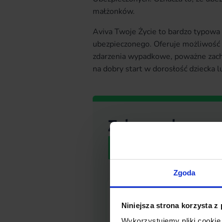
małżonków.
Aviva Twoje Życie to bardzo typowa 
ubezpieczonego. Oferuje możliwość 
zdarzenia wypadkowe, poważne zach
na dobry start w dorosłość dziecka 
Zgoda
Niniejsza strona korzysta z
Wykorzystujemy pliki cookie 