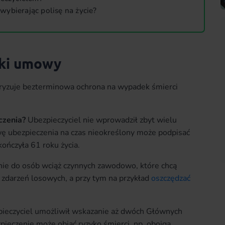
ybierając polisę na życie?
ki umowy
teryzuje bezterminowa ochrona na wypadek śmierci
czenia?
Ubezpieczyciel nie wprowadził zbyt wielu
 ubezpieczenia na czas nieokreślony może podpisać
kończyła 61 roku życia.
wnie do osób wciąż czynnych zawodowo, które chcą
zdarzeń losowych, a przy tym na przykład
oszczędzać
pieczyciel umożliwił wskazanie aż dwóch Głównych
pieczenie może objąć ryzyko śmierci, np. obojga