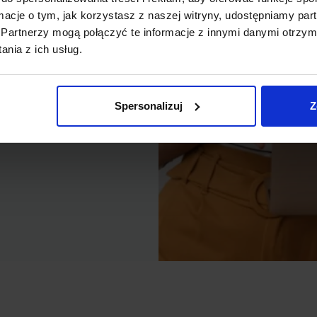
ieczeń na życie (Zoom, Meet,
ormacje o tym, jak korzystasz z naszej witryny, udostępniamy p
Partnerzy mogą połączyć te informacje z innymi danymi otrzym
nia z ich usług.
w jednej rozmowie
mowę z innym
Spersonalizuj
Z
anie