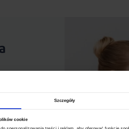
a
nne. Zapewnienie jej i sobie
roby, inwalidztwa, śmierci
Szczegóły
 plików cookie
do spersonalizowania treści i reklam, aby oferować funkcje sp