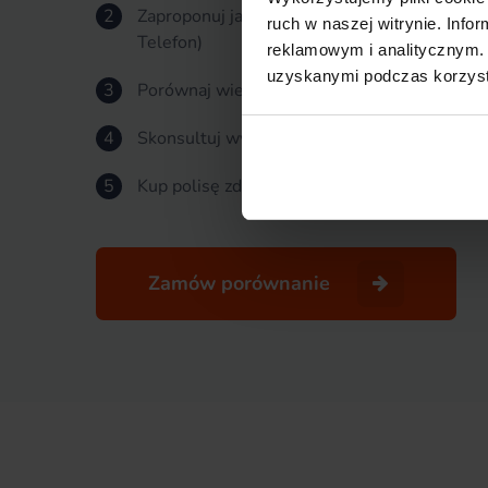
2
Zaproponuj jak chcesz porównać oferty ubezp
ruch w naszej witrynie. Inf
Telefon)
reklamowym i analitycznym. 
uzyskanymi podczas korzysta
3
Porównaj wiele ofert z różnych Towarzystw 
4
Skonsultuj wybór u doradcy lub zamów roz
5
Kup polisę zdalnie lub na umów się na spotk
Zamów porównanie