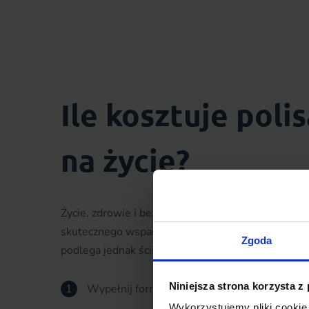
Ile kosztuje polis
na życie?
Życie, zdrowie i bezpieczeństwo rodziny jest bezce
skutecznego wsparcia finansowego na wypadek cho
Zgoda
podlega jednak ścisłej wycenie.
Niniejsza strona korzysta z
1
Wypełnij formularz potrzeb w 2 minuty
Wykorzystujemy pliki cookie 