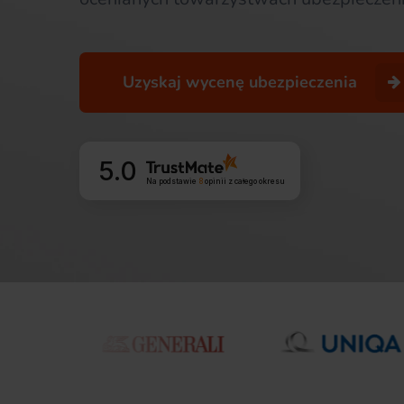
Uzyskaj wycenę ubezpieczenia
5.0
Na podstawie
8
opinii
z całego okresu