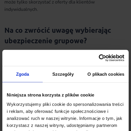
może tylko skorzystać z oferty dla klientów
indywidualnych.
Na co zwrócić uwagę wybierając
ubezpieczenie grupowe?
Przed podpisaniem umowy ubezpieczenia, każdy klient
otrzymuje kilka propozycji polisy, które mogą się różnić
sumą ubezpieczenia, częstotliwością opłacania składek
Zgoda
Szczegóły
O plikach cookies
oraz świadczeniami. Takie działanie ma na celu
zaoferowanie polisy różnym grupom pracowników danej
firmy. Przed podpisaniem umowy warto zapoznać się z
Niniejsza strona korzysta z plików cookie
zakresem ubezpieczenia i wysokością świadczeń, jakie
można otrzymać, jeśli dojdzie do konkretnego zdarzenia.
Wykorzystujemy pliki cookie do spersonalizowania treści
i reklam, aby oferować funkcje społecznościowe i
Do grupy tej należą:
analizować ruch w naszej witrynie. Informacje o tym, jak
Zgon ubezpieczonego – wysokość świadczenia
korzystasz z naszej witryny, udostępniamy partnerom