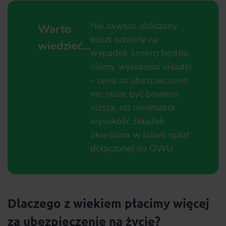
Nie zawsze obliczony
Warto
koszt ochrony na
wiedzieć…
wypadek śmierci będzie
równy wysokości składki
– cena za ubezpieczenie
nie może być bowiem
niższa, niż minimalna
wysokość składek
określona w tabeli opłat
dołączonej do OWU.
Dlaczego z wiekiem płacimy więcej
za ubezpieczenie na życie?