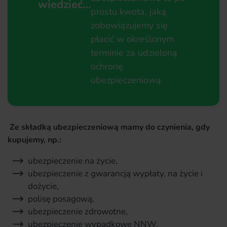
wiedzieć…
prostu kwota, jaką
zobowiązujemy się
płacić w określonym
terminie za udzieloną
ochronę
ubezpieczeniową.
Ze składką ubezpieczeniową mamy do czynienia, gdy
kupujemy, np.:
ubezpieczenie na życie,
ubezpieczenie z gwarancją wypłaty, na życie i
dożycie,
polisę posagową,
ubezpieczenie zdrowotne,
ubezpieczenie wypadkowe NNW,