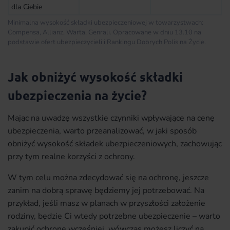
dla Ciebie
Minimalna wysokość składki ubezpieczeniowej w towarzystwach:
Compensa, Allianz, Warta, Genrali. Opracowane w dniu 13.10 na
podstawie ofert ubezpieczycieli i Rankingu Dobrych Polis na Życie.
Jak obniżyć wysokość składki
ubezpieczenia na życie?
Mając na uwadzę wszystkie czynniki wpływające na cenę
ubezpieczenia, warto przeanalizować, w jaki sposób
obniżyć wysokość składek ubezpieczeniowych, zachowując
przy tym realne korzyści z ochrony.
W tym celu można zdecydować się na ochronę, jeszcze
zanim na dobrą sprawę będziemy jej potrzebować. Na
przykład, jeśli masz w planach w przyszłości założenie
rodziny, będzie Ci wtedy potrzebne ubezpieczenie – warto
zakupić ochronę wcześniej, wówczas możesz liczyć na