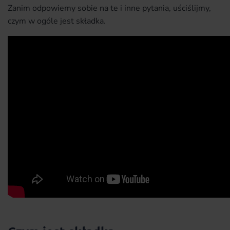
Zanim odpowiemy sobie na te i inne pytania, uściślijmy,
czym w ogóle jest składka.