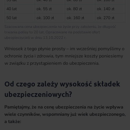
40 lat
ok. 55 zł
ok. 80 zł
ok. 140 zł
50 lat
ok. 100 zł
ok. 160 zł
ok. 270 zł
Szacowana cena ubezpieczenia na życie przy założeniu, że długość
trwania polisy to 20 lat. Opracowane na podstawie ofert
ubezpieczycieli w dniu 13.10.2022 r.
Wniosek z tego płynie prosty – im wcześniej pomyślimy o
ochronie życia i zdrowia, tym mniejsze koszty poniesiemy
w związku z przystąpieniem do ubezpieczenia.
Od czego zależy wysokość składek
ubezpieczeniowych?
Pamiętajmy, że na cenę ubezpieczenia na życie wpływa
wiele czynników, wspomniany już wiek ubezpieczonego,
a także: