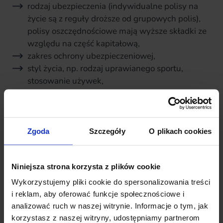
rodzaj ubezpieczenia (indywidualne polisy na
życie są z reguły droższe od grupowych polis),
polisy oszczędnościowe mają wyższe składki ze
względu na część kapitałową,
zakres ochrony ubezpieczeniowej,
styl życia, np. rodzaj uprawianego sportu,
stosowanie używek,
stan zdrowia,
czas trwania ochrony,
liczba ubezpieczonych,
rabaty,
Zgoda
Szczegóły
O plikach cookies
częstotliwość i sposób opłacania składki,
wysokość sumy ubezpieczenia / wysokość
Niniejsza strona korzysta z plików cookie
świadczeń.
Wykorzystujemy pliki cookie do spersonalizowania treści
Jest to jedna z głównych przyczyn rozbieżności w cenie
i reklam, aby oferować funkcje społecznościowe i
ubezpieczenia dla różnych klientów.
analizować ruch w naszej witrynie. Informacje o tym, jak
korzystasz z naszej witryny, udostępniamy partnerom