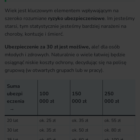
Wiek jest kluczowym elementem wpływającym na
szeroko rozumiane
ryzyko ubezpieczeniowe
. Im jesteśmy
starsi, tym statystycznie jesteśmy bardziej narażeni na
choroby, kontuzje i śmierć.
Ubezpieczenie za 30 zł jest możliwe,
ale! dla osób
młodych i zdrowych. Naturalnie o wiele łatwiej będzie
osiągnąć niskie koszty ochrony, decydując się na polisę
grupową (w otwartych grupach lub w pracy).
Suma
ubezpi
100
150
250
eczenia
000 zł
000 zł
000 zł
→
20 lat
ok. 25 zł
ok. 35 zł
ok. 55 zł
30 lat
ok. 35 zł
ok. 50 zł
ok. 80 zł
35 lat
ok. 40 zł
ok. 60 zł
ok. 100 zł