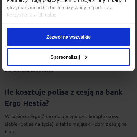
otrzymanymi od Ciebie lub uzyskanymi podczas
gwarantuje stałą wysokość składki
korzystania z ich usług.
ubezpieczeniowej przez cały okres ochrony;
chroni na wypadek śmierci, niezależnie od jej
przyczyny;
Zezwól na wszystkie
zapewnia takie same warunki ochrony przez cały
okres kredytowania.
Spersonalizuj
Może Cię zainteresuje:
Ubezpieczenie przy kredycie
to
nie jest błaha sprawa!
Ile kosztuje polisa z cesją na bank
Ergo Hestia?
W pakiecie Ergo 7 można ubezpieczyć kompleksowo
siebie (polisa na życie), a także majątek – dom z cesją na
bank.