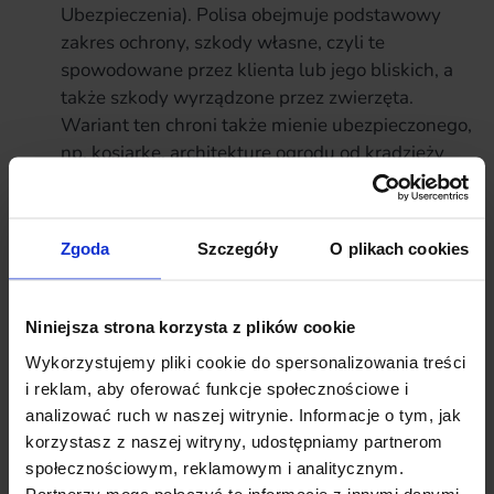
Ubezpieczenia). Polisa obejmuje podstawowy
zakres ochrony, szkody własne, czyli te
spowodowane przez klienta lub jego bliskich, a
także szkody wyrządzone przez zwierzęta.
Wariant ten chroni także mienie ubezpieczonego,
np. kosiarkę, architekturę ogrodu od kradzieży
zwykłej.
Zgoda
Szczegóły
O plikach cookies
Ważne
Oprócz ubezpieczenia nieruchomości z cesją na bank
Niniejsza strona korzysta z plików cookie
warto także wykupić szerszą ochronę w postaci
polisy na życie, która będzie gwarancją spłaty
Wykorzystujemy pliki cookie do spersonalizowania treści
kredytu w przypadku śmierci ubezpieczonego.
i reklam, aby oferować funkcje społecznościowe i
analizować ruch w naszej witrynie. Informacje o tym, jak
korzystasz z naszej witryny, udostępniamy partnerom
Dobrze dobrana polisa na życie zabezpieczająca kredyt
społecznościowym, reklamowym i analitycznym.
to taka, która:
Partnerzy mogą połączyć te informacje z innymi danymi