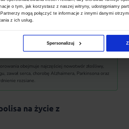
ozszerzenie. Taka opcja może obejmować kilka lub
ormacje o tym, jak korzystasz z naszej witryny, udostępniamy p
ch w ramach jednej umowy. Może też oferować
Partnerzy mogą połączyć te informacje z innymi danymi otrzym
ób wsparcia finansowego i ochrony w różnych umowach
nia z ich usług.
nt może zdecydować się tylko na rozszerzenia, jakie go
Spersonalizuj
Z
orowania obejmuje najczęściej nowotwór złośliwy,
u, zawał serca, chorobę Alzhaimera, Parkinsona oraz
dnienie rozsiane.
polisa na życie z