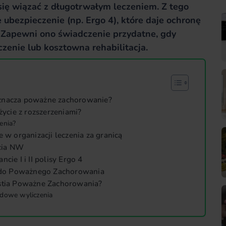
ę wiązać z długotrwałym leczeniem. Z tego
bezpieczenie (np. Ergo 4), które daje ochronę
 Zapewni ono świadczenie przydatne, gdy
zenie lub kosztowna rehabilitacja.
oznacza poważne zachorowanie?
 życie z rozszerzeniami?
enia?
e w organizacji leczenia za granicą
cia NW
cie I i II polisy Ergo 4
ie do Poważnego Zachorowania
estia Poważne Zachorowania?
adowe wyliczenia