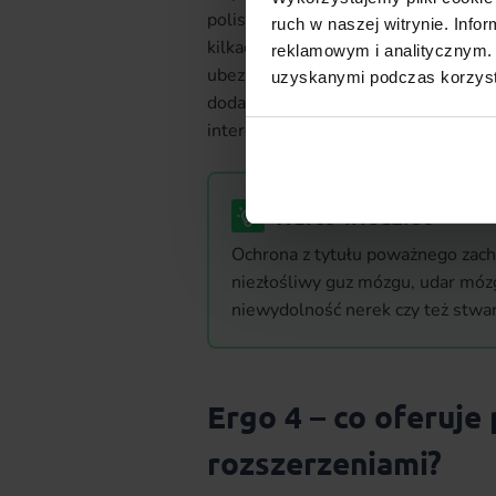
polisy na życie dokupić określone r
ruch w naszej witrynie. Inf
kilkadziesiąt przypadków medyczny
reklamowym i analitycznym. 
ubezpieczonemu zróżnicowany spos
uzyskanymi podczas korzysta
dodatkowych. W takim przypadku klie
interesują.
Warto wiedzieć
Ochrona z tytułu poważnego zach
niezłośliwy guz mózgu, udar mózg
niewydolność nerek czy też stwar
Ergo 4 – co oferuje 
rozszerzeniami?