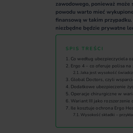
zawodowego, ponieważ może si
powodu warto mieć wykupione u
finansową w takim przypadku.
niezbędne będzie prywatne lec
SPIS TREŚCI
Co według ubezpieczyciela 
Ergo 4 – co oferuje polisa na
Jaka jest wysokość świadcz
Global Doctors, czyli wsparci
Dodatkowe ubezpieczenie ży
Operacje chirurgiczne w warian
Wariant III jako rozszerzen
Ile kosztuje ochrona Ergo H
Wysokość składki – przykł