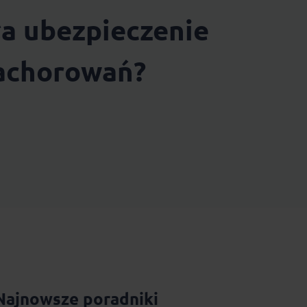
ła ubezpieczenie
achorowań?
Najnowsze poradniki