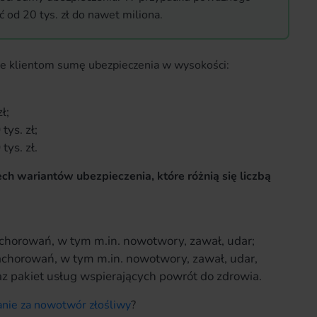
od 20 tys. zł do nawet miliona.
uje klientom sumę ubezpieczenia w wysokości:
ł;
tys. zł;
tys. zł.
ech wariantów ubezpieczenia, które różnią się liczbą
achorowań, w tym m.in. nowotwory, zawał, udar;
zachorowań, w tym m.in. nowotwory, zawał, udar,
raz pakiet usług wspierających powrót do zdrowia.
anie za nowotwór złośliwy
?