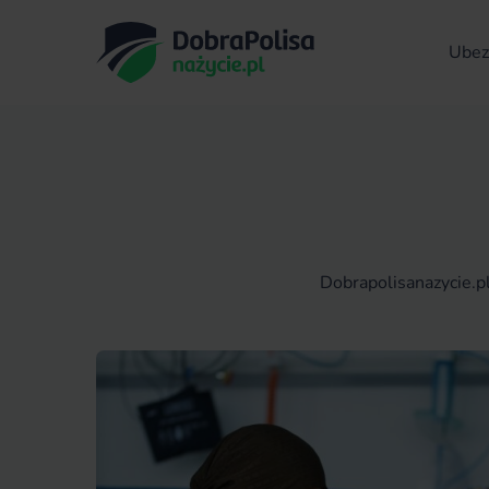
Ubezp
Dobrapolisanazycie.p