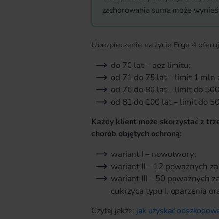
zachorowania suma może wynieść 
Ubezpieczenie na życie Ergo 4 ofer
do 70 lat – bez limitu;
od 71 do 75 lat – limit 1 mln z
od 76 do 80 lat – limit do 500 
od 81 do 100 lat – limit do 50 
Każdy klient może skorzystać z trz
chorób objętych ochroną:
wariant I – nowotwory;
wariant II – 12 poważnych z
wariant III – 50 poważnych 
cukrzyca typu I, oparzenia o
Czytaj jakże:
jak uzyskać odszkodow