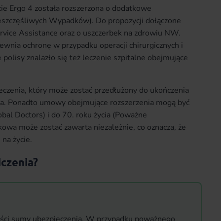
cie Ergo 4 została rozszerzona o dodatkowe
szczęśliwych Wypadków). Do propozycji dołączone
ervice Assistance oraz o uszczerbek na zdrowiu NW.
nia ochronę w przypadku operacji chirurgicznych i
polisy znalazło się też leczenie szpitalne obejmujące
eczenia, który może zostać przedłużony do ukończenia
cia. Ponadto umowy obejmujące rozszerzenia mogą być
bal Doctors) i do 70. roku życia (Poważne
wa może zostać zawarta niezależnie, co oznacza, że
 na życie.
dczenia?
ści sumy ubezpieczenia. W przypadku poważnego