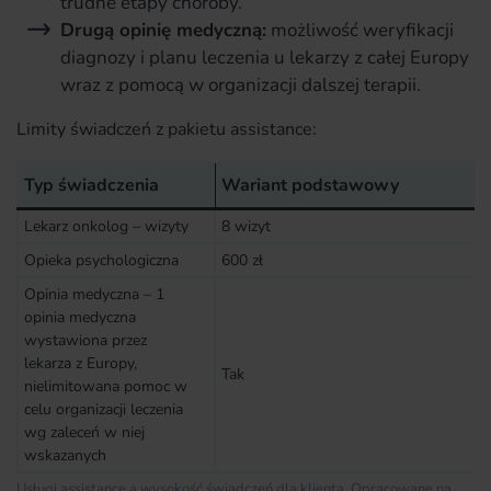
trudne etapy choroby.
Drugą opinię medyczną:
możliwość weryfikacji
diagnozy i planu leczenia u lekarzy z całej Europy
wraz z pomocą w organizacji dalszej terapii.
Limity świadczeń z pakietu assistance:
Typ świadczenia
Wariant podstawowy
Lekarz onkolog – wizyty
8 wizyt
Opieka psychologiczna
600 zł
Opinia medyczna – 1
opinia medyczna
wystawiona przez
lekarza z Europy,
Tak
nielimitowana pomoc w
celu organizacji leczenia
wg zaleceń w niej
wskazanych
Usługi assistance a wysokość świadczeń dla klienta. Opracowane na