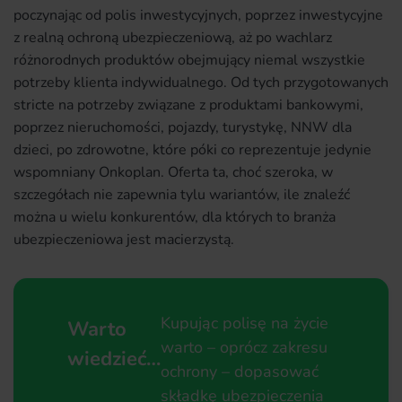
poczynając od polis inwestycyjnych, poprzez inwestycyjne
z realną ochroną ubezpieczeniową, aż po wachlarz
różnorodnych produktów obejmujący niemal wszystkie
potrzeby klienta indywidualnego. Od tych przygotowanych
stricte na potrzeby związane z produktami bankowymi,
poprzez nieruchomości, pojazdy, turystykę, NNW dla
dzieci, po zdrowotne, które póki co reprezentuje jedynie
wspomniany Onkoplan. Oferta ta, choć szeroka, w
szczegółach nie zapewnia tylu wariantów, ile znaleźć
można u wielu konkurentów, dla których to branża
ubezpieczeniowa jest macierzystą.
Kupując polisę na życie
Warto
warto – oprócz zakresu
wiedzieć…
ochrony – dopasować
składkę ubezpieczenia