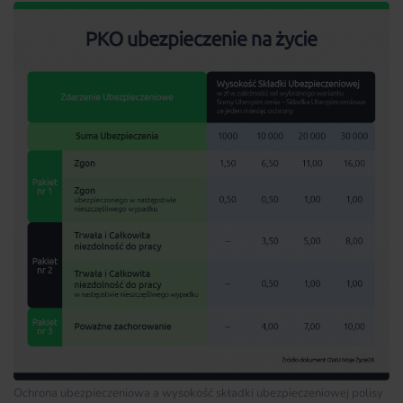
Ochrona ubezpieczeniowa a wysokość składki ubezpieczeniowej polisy