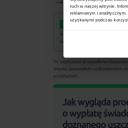
darmowe badania.
ruch w naszej witrynie. Inf
reklamowym i analitycznym. 
uzyskanymi podczas korzysta
Warto wiedzieć
Nie każde naruszenie sprawności
świadczenia. Pamiętajmy, że dec
W większości przypadków kluczowe
między powstałym uszkodzeniem cia
przykładach.