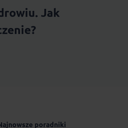
drowiu. Jak
czenie?
Najnowsze poradniki