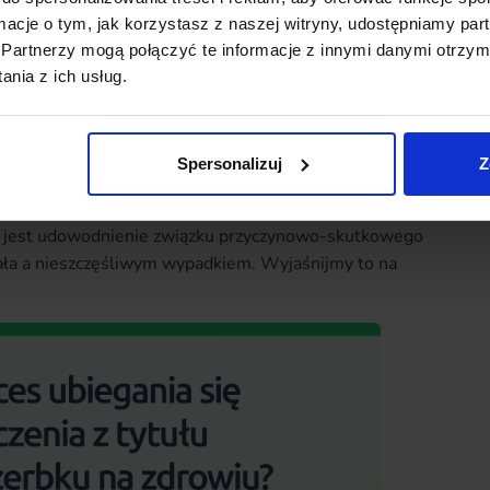
ormacje o tym, jak korzystasz z naszej witryny, udostępniamy p
Partnerzy mogą połączyć te informacje z innymi danymi otrzym
nia z ich usług.
 organizmu będzie jednak skutkowało wypłatą
ydujące są tu warunki podpisanej przez nas umowy.
Spersonalizuj
Z
 jest udowodnienie związku przyczynowo-skutkowego
ła a nieszczęśliwym wypadkiem. Wyjaśnijmy to na