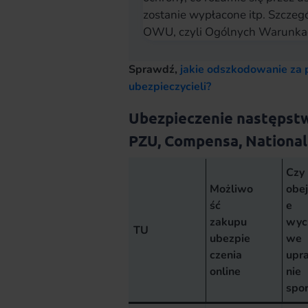
zostanie wypłacone itp. Szcze
OWU, czyli Ogólnych Warunkac
Sprawdź,
jakie odszkodowanie za 
ubezpieczycieli?
Ubezpieczenie następstw
PZU, Compensa, National
Czy
Możliwo
obe
ść
e
zakupu
wyc
TU
ubezpie
we
czenia
upr
online
nie
spor