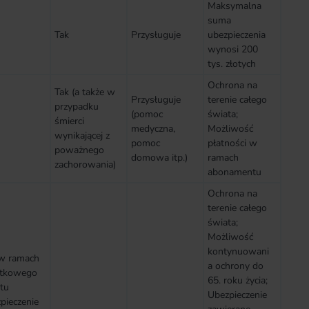
Maksymalna
suma
Tak
Przysługuje
ubezpieczenia
wynosi 200
tys. złotych
Ochrona na
Tak (a także w
Przysługuje
terenie całego
przypadku
(pomoc
świata;
śmierci
medyczna,
Możliwość
wynikającej z
pomoc
płatności w
poważnego
domowa itp.)
ramach
zachorowania)
abonamentu
Ochrona na
terenie całego
świata;
Możliwość
kontynuowani
 w ramach
a ochrony do
tkowego
65. roku życia;
etu
Ubezpieczenie
pieczenie