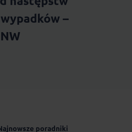
od następstw
h wypadków –
 NNW
Najnowsze poradniki