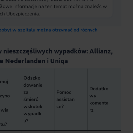
gółowe informacje na ten temat można znaleźć w
h Ubezpieczenia.
pobyt w szpitalu można otrzymać od różnych
 nieszczęśliwych wypadków: Allianz,
e Nederlanden i Uniqa
Odszko
jmuj
dowanie
Dodatko
za
Pomoc
zyno
wy
śmierć
assistan
komenta
wskutek
ce?
awia
rz
wypadk
u?
tu?