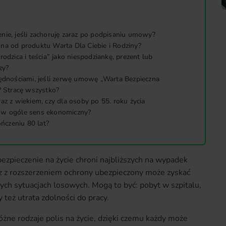
nie, jeśli zachoruję zaraz po podpisaniu umowy?
na od produktu Warta Dla Ciebie i Rodziny?
odzica i teścia” jako niespodziankę, prezent lub
zy?
zędnościami, jeśli zerwę umowę „Warta Bezpieczna
? Stracę wszystko?
az z wiekiem, czy dla osoby po 55. roku życia
 w ogóle sens ekonomiczny?
ończeniu 80 lat?
zpieczenie na życie chroni najbliższych na wypadek
z z rozszerzeniem ochrony ubezpieczony może zyskać
ch sytuacjach losowych. Mogą to być: pobyt w szpitalu,
 też utrata zdolności do pracy.
żne rodzaje polis na życie, dzięki czemu każdy może