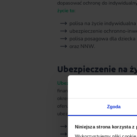
dopasować ochronę do indywidualny
życie to
:
polisa na życie indywidualna
ubezpieczenie ochronno-inwe
polisa posagowa dla dziecka
oraz NNW.
Ubezpieczenie na ży
Ubezpieczenie na życie dla Ciebie i
finansowe w różnych kwestiach życ
okres 12 miesięcy. Mogą z niej skor
oferuje rozmaite warianty, z innym 
Zgoda
ubezpieczonych, np.:
dla rodziny,
Niniejsza strona korzysta z
samotnych rodziców,
Wykorzystujemy pliki cookie 