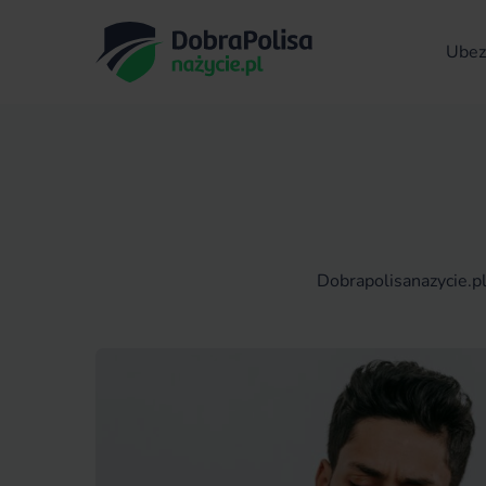
Ubezp
Dobrapolisanazycie.p