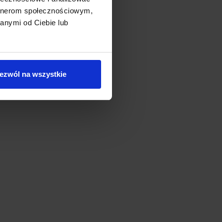
artnerom społecznościowym,
anymi od Ciebie lub
ezwól na wszystkie