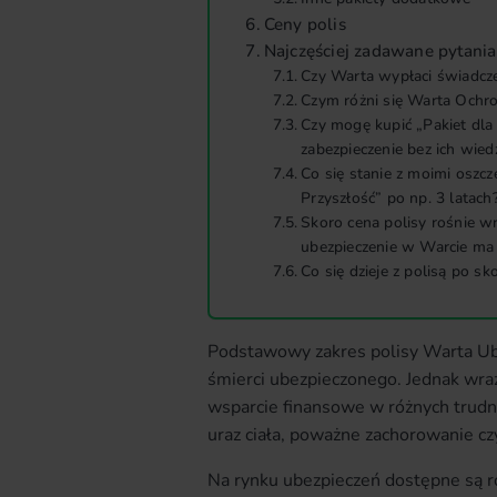
Ceny polis
Najczęściej zadawane pytania
Czy Warta wypłaci świadcze
Czym różni się Warta Ochro
Czy mogę kupić „Pakiet dla r
zabezpieczenie bez ich wied
Co się stanie z moimi oszc
Przyszłość” po np. 3 latach
Skoro cena polisy rośnie wr
ubezpieczenie w Warcie ma
Co się dzieje z polisą po sk
Podstawowy zakres polisy Warta Ube
śmierci ubezpieczonego. Jednak wra
wsparcie finansowe w różnych trudny
uraz ciała, poważne zachorowanie czy
Na rynku ubezpieczeń dostępne są ró