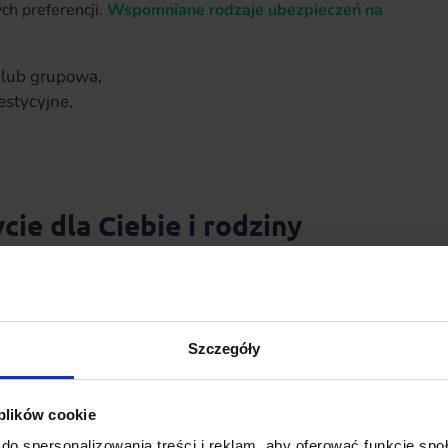
ch preferencji.
Wspomniane rodzaje ubezpieczeń na
 lub grupowa,
stycyjne,
cie dla Ciebie i rodziny
 rodziny
oferuje kompleksową ochronę i wsparcie
iowych. Podstawowa umowa polisy jest zawierana na
zystać osoby w wieku od 18 do 80 lat. Ubezpieczyciel
zakresem ubezpieczenia dla potrzeb grupy osób
Szczegóły
 plików cookie
do spersonalizowania treści i reklam, aby oferować funkcje sp