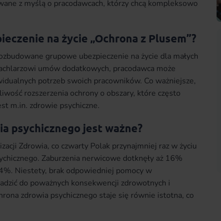
wane z myślą o pracodawcach, którzy chcą kompleksowo
ieczenie na życie „Ochrona z Plusem”?
 rozbudowane grupowe ubezpieczenie na życie dla małych
u wachlarzowi umów dodatkowych, pracodawca może
idualnych potrzeb swoich pracowników. Co ważniejsze,
liwość rozszerzenia ochrony o obszary, które często
st m.in. zdrowie psychiczne.
ia psychicznego jest ważne?
zacji Zdrowia, co czwarty Polak przynajmniej raz w życiu
sychicznego. Zaburzenia nerwicowe dotknęły aż 16%
 4%. Niestety, brak odpowiedniej pomocy w
zić do poważnych konsekwencji zdrowotnych i
ona zdrowia psychicznego staje się równie istotna, co