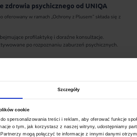
e zdrowia psychicznego od UNIQA
go oferowany w ramach „Ochrony z Plusem” składa się z
bejmujące profilaktykę i doraźne konsultacje.
ktywowane po rozpoznaniu zaburzeń psychicznych.
sychologiem, seksuologiem oraz terapeutą
Szczegóły
znego
, która oferuje:
onitorowania stanu zdrowia,
 plików cookie
tyczące profilaktyki,
rzez ekspertów.
do spersonalizowania treści i reklam, aby oferować funkcje sp
ormacje o tym, jak korzystasz z naszej witryny, udostępniamy p
Partnerzy mogą połączyć te informacje z innymi danymi otrzym