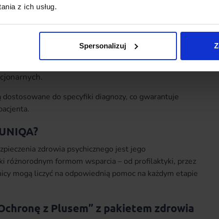
psychicznego zgodnie z klasyfikacją ICD (ang.
nia z ich usług.
ases, czyli Międzynarodowej Klasyfikacji Chorób)
Spersonalizuj
Z
chologiem, psychoterapeutą i innymi specjalistami,
 są niezbędne
tacjonarnych.
są dostosowane do specyfiki diagnozy, co gwarantuje
pacjenta.
 UNIQA?
pieczenia zdrowia psychicznego jest jego
ęki różnorodnym formom wsparcia – od profilaktyki, przez
wnicy mogą liczyć na odpowiednią pomoc na każdym etapie
Ochronę z Plusem” z pakietem zdrowia