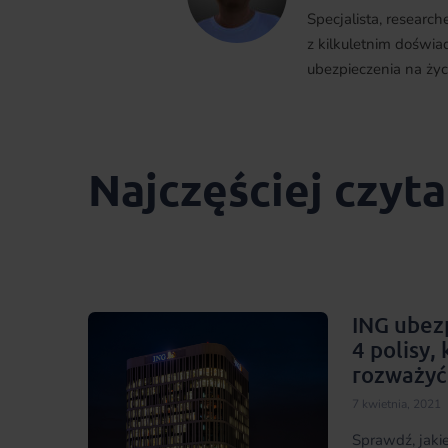
Specjalista, researc
z kilkuletnim doświa
ubezpieczenia na życi
Najczęściej czyt
ING ubezp
4 polisy,
rozważyć
7 kwietnia, 2021
Sprawdź, jakie