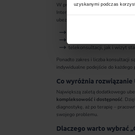
W przypadku rozpoznania zaburzenia 
uzyskanymi podczas korzysta
International Classification of Dise
ubezpieczeni mają dostęp do:
konsultacji z psychiatrą, psy
badań laboratoryjnych, jeśli
telekonsultacji, jak i wizyt s
Ponadto zakres i liczba konsultacji 
indywidualne podejście do każdego 
Co wyróżnia rozwiązanie
Największą zaletą dodatkowego ubez
kompleksowość i dostępność
. Dzi
diagnostykę, aż po terapię – praco
swojego problemu.
Dlaczego warto wybrać „