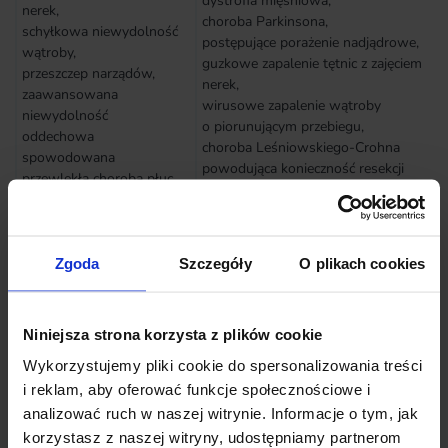
dystrofia mięśniowa,
nerek,
choroba Parkinsona,
schyłkowa niewydolność
postępujące porażenie nadjądrowe,
wątroby,
guzkowe zapalenie tętnic z zajęciem
przeszczep narządów,
nerek,
zaawansowana
wirusowe zapalenie wątroby
niewydolność
o piorunującym przebiegu,
oddechowa
choroba Leśniowskiego-Crohna
spowodowana
powodująca konieczność resekcji
przewlekłą chorobą płuc,
jelita,
ciężka sepsa wyłączając
wrzodziejące zapalenie jelita grubego
przypadki wstrząsu
o ciężkim przebiegu,
septycznego,
toczeń rumieniowaty układowy,
choroba w schyłkowym
Zgoda
Szczegóły
O plikach cookies
reumatoidalne zapalenie stawów
okresie.
powodujące niezdolność do
samodzielnej egzystencji,
Niniejsza strona korzysta z plików cookie
zakażenie wirusem HIV wskutek
transfuzji lub przeszczepu,
Wykorzystujemy pliki cookie do spersonalizowania treści
zakażenie wirusem HIV podczas
i reklam, aby oferować funkcje społecznościowe i
wykonywania obowiązków
analizować ruch w naszej witrynie. Informacje o tym, jak
służbowych w określonych grupach
korzystasz z naszej witryny, udostępniamy partnerom
zawodowych,