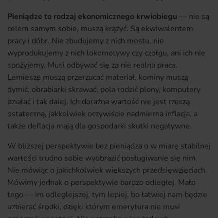
Pieniądze to rodzaj ekonomicznego krwiobiegu
— nie są
celem samym sobie, muszą krążyć. Są ekwiwalentem
pracy i dóbr. Nie zbudujemy z nich mostu, nie
wyprodukujemy z nich lokomotywy czy czołgu, ani ich nie
spożyjemy. Musi odbywać się za nie realna praca.
Lemiesze muszą przerzucać materiał, kominy muszą
dymić, obrabiarki skrawać, pola rodzić plony, komputery
działać i tak dalej. Ich doraźna wartość nie jest rzeczą
ostateczną, jakkolwiek oczywiście nadmierna inflacja, a
także deflacja mają dla gospodarki skutki negatywne.
W bliższej perspektywie bez pieniądza o w miarę stabilnej
wartości trudno sobie wyobrazić posługiwanie się nim.
Nie mówiąc o jakichkolwiek większych przedsięwzięciach.
Mówimy jednak o perspektywie bardzo odległej. Mało
tego — im odleglejszej, tym lepiej, bo łatwiej nam będzie
uzbierać środki, dzięki którym emerytura nie musi