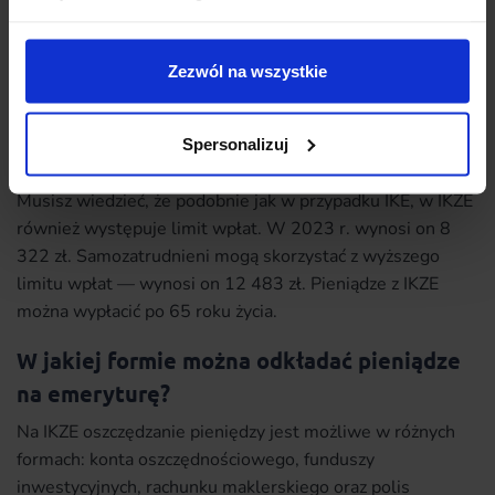
Umowę o IKZE można zawrzeć z zakładem ubezpieczeń
(ubezpieczenie na życie z UFK), funduszem
inwestycyjnym, instytucją prowadzącą działalność
Zezwól na wszystkie
maklerską (rachunek maklerski), bankiem, a także z
dobrowolnym funduszem emerytalnym (IKZE DFE),
Spersonalizuj
prowadzonym przez PTE.
Musisz wiedzieć, że podobnie jak w przypadku IKE, w IKZE
również występuje limit wpłat. W 2023 r. wynosi on 8
322 zł. Samozatrudnieni mogą skorzystać z wyższego
limitu wpłat — wynosi on 12 483 zł. Pieniądze z IKZE
można wypłacić po 65 roku życia.
W jakiej formie można odkładać pieniądze
na emeryturę?
Na IKZE oszczędzanie pieniędzy jest możliwe w różnych
formach: konta oszczędnościowego, funduszy
inwestycyjnych, rachunku maklerskiego oraz polis