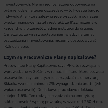
inwestycyjnych. Nie ma jednoznacznej odpowiedzi na
pytanie, gdzie najlepiej oszczędzać — to kwestia bardzo
indywidualna, która zależy przede wszystkim od naszej
wiedzy finansowej. Zaletą jest fakt, że IKZE możemy w
każdej chwili przenieść z jednej instytucji do drugiej.
Oznacza to, że wraz z pogłębianiem wiedzy na temat
oszczędzania i inwestowania, możemy dostosowywać
IKZE do siebie.
Czym są Pracownicze Plany Kapitałowe?
Pracownicze Plany Kapitałowe, czyli PPK, to rozwiązanie
wprowadzone w 2019 r. w ramach III filaru, które pozwala
pracownikom systematycznie oszczędzać na emeryturę.
Składka wynosi minimum 2% wynagrodzenia brutto (tyle
wpłaca pracownik). Dodatkowo pracodawca dokłada
kolejne 1,5%. Ten rodzaj oszczędzania na emeryturę
zakłada również wpłatę powitalną w wysokoci 250 zł oraz
coroczną dopłatę od rządu w wysokości 240 zł. Środki