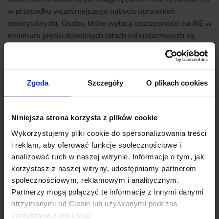
w przypadku wcześniejszego nabycia uprawnień
emerytalnych). Osoby, które wpłacą oszczędności na IKE w
minimum pięciu dowolnych latach kalendarzowych są
zwolnione z podatku od dochodów kapitałowych.
Z IKE możesz zacząć oszczędzać w ramach ubezpieczenia,
konta oszczędnościowego, rachunku maklerskiego. IKE
Zgoda
Szczegóły
O plikach cookies
prowadzonej jest również przez fundusz inwestycyjny. w
2023 r. maksymalna kwota wpłat na IKE wynosi 20 805
zł.
Niniejsza strona korzysta z plików cookie
Wykorzystujemy pliki cookie do spersonalizowania treści
Czym jest Indywidualne Konto
i reklam, aby oferować funkcje społecznościowe i
Zabezpieczenia Emerytalnego?
analizować ruch w naszej witrynie. Informacje o tym, jak
korzystasz z naszej witryny, udostępniamy partnerom
IKZE, czyli Indywidualne Konto Zabezpieczenia
społecznościowym, reklamowym i analitycznym.
Emerytalnego to rozwiązanie wprowadzone w ramach III
Partnerzy mogą połączyć te informacje z innymi danymi
filaru systemu emerytalnego. Jest to rozwiązanie
otrzymanymi od Ciebie lub uzyskanymi podczas
dostępne dla wszystkich, którzy
korzystania z ich usług.