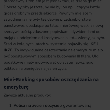
pracodawcy. Problem jest jednak taki, że trzeba go mieć.
Dobrze byłoby jeszcze, by nie był on np. liczącym każdy
grosz drobnym przedsiębiorcą. Pewnym miejscem
zatrudnienia nie były też dawne przedsiębiorstwa
państwowe, upadające po latach nierównej walki z nową
rzeczywistością, zduszone popiwkami, dywidendami od
majątku, odcięciem od kredytowania, itd… wiemy jak było.
Stąd w kolejnych latach w systemie pojawiły się
IKE i
IKZE.
To indywidualne oszczędzanie na emeryturę miało
być podstawowym sposobem budowania III filaru. Ulgi
podatkowe miały motywować do systematycznego
odkładania pieniędzy na jesień życia.
Mini-Ranking sposobów oszczędzania na
emeryturę
Zawsze aktualne produkty:
Polisa na życie i dożycie
z gwarantowaną