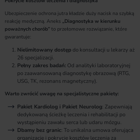
Pokrycie kosztów leczenia i diagnostyka
Ubezpieczenie ochrona jutra kładzie duży nacisk na szybką
reakcję medyczną. Aneks
„Diagnostyka w kierunku
poważnych chorób”
to przełomowe rozwiązanie, które
gwarantuje:
Nielimitowany dostęp
do konsultacji u lekarzy aż
26 specjalizacji.
Pełny zakres badań:
Od analityki laboratoryjnej
po zaawansowaną diagnostykę obrazową (RTG,
USG, TK, rezonans magnetyczny).
Warto zwrócić uwagę na specjalistyczne pakiety:
Pakiet Kardiolog i Pakiet Neurolog
: Zapewniają
dedykowaną ścieżkę leczenia i rehabilitacji po
wystąpieniu zawału serca lub udaru mózgu.
Dbamy bez granic
: To unikalna umowa oferująca
organizację i pokrycie kosztów leczenia za