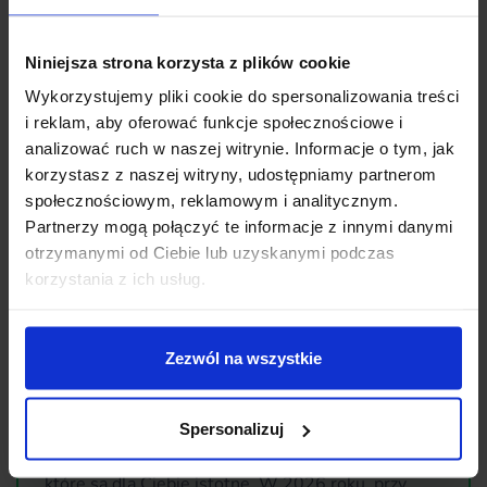
egzystencji pozwala zbudować „bezpieczny portfel” na
lata.
Niniejsza strona korzysta z plików cookie
Przed podjęciem ostatecznej decyzji warto skonsultować
Wykorzystujemy pliki cookie do spersonalizowania treści
się z autoryzowanym przedstawicielem
i reklam, aby oferować funkcje społecznościowe i
Nationale‑Nederlanden. Pomoże rzetelnie przeanalizować
analizować ruch w naszej witrynie. Informacje o tym, jak
dokumenty (OWU) i przygotować kalkulację skrojoną pod
korzystasz z naszej witryny, udostępniamy partnerom
realne potrzeby Twojej rodziny.
społecznościowym, reklamowym i analitycznym.
Partnerzy mogą połączyć te informacje z innymi danymi
otrzymanymi od Ciebie lub uzyskanymi podczas
Komentarz eksperta
korzystania z ich usług.
Czy ubezpieczenie Ochrona Jutra się opłaca?
Wybór tej polisy jest opłacalny dla osób, które
Zezwól na wszystkie
cenią elastyczność. Dzięki modułowej budowie nie
płacisz za sztywne pakiety, lecz samodzielnie
wybierasz ryzyka (np. nowotwór, pobyt w szpitalu,
Spersonalizuj
wsparcie na wypadek poważnych chorób dziecka),
które są dla Ciebie istotne. W 2026 roku, przy