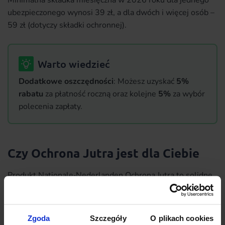
ubezpieczonego wynosi 39 zł, a dla dwóch i więcej osób –
59 zł (dotyczy składki ochronnej).
Warto wiedzieć
Dodatkowe oszczędności
: Możesz uzyskać
5%
rabatu
za płatność roczną oraz kolejne
5%
za wybór
polecenia zapłaty.
Czy Ochrona Jutra jest dla Ciebie
Produkt Nationale‑Nederlanden Ochrona Jutra to solidne
rozwiązanie dla osób szukających kompleksowości.
Szeroki zakres umów dotyczących wypadku uszkodzenia
ciała, nowotworów oraz niezdolności do samodzielnej
Zgoda
Szczegóły
O plikach cookies