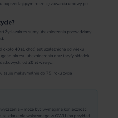
iu poprzedzającym rocznicę zawarcia umowy po
życie?
 Życia zakres sumy ubezpieczenia przewidziany
ł).
od około
40 zł
, choć jest uzależniona od wieku
gości okresu ubezpieczenia oraz taryfy składek.
odatkowych: od
20 zł
wzwyż.
wiązuje maksymalnie do 75. roku życia
dwyższenia – może być wymagana konieczność
ka ze zdarzenia wskazanego w OWU (na przykład