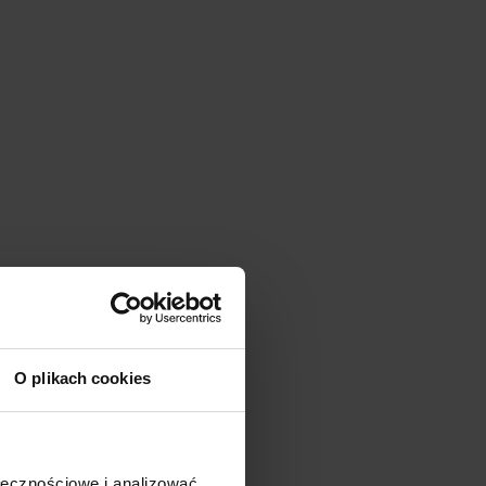
O plikach cookies
ołecznościowe i analizować