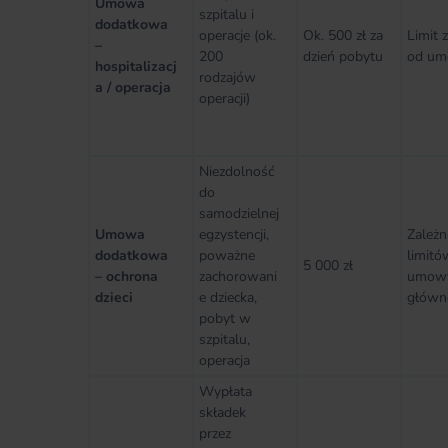
Umowa
szpitalu i
dodatkowa
operacje (ok.
Ok. 500 zł za
Limit 
–
200
dzień pobytu
od u
hospitalizacj
rodzajów
a / operacja
operacji)
Niezdolność
do
samodzielnej
Umowa
egzystencji,
Zależn
dodatkowa
poważne
limitó
5 000 zł
– ochrona
zachorowani
umow
dzieci
e dziecka,
główn
pobyt w
szpitalu,
operacja
Wypłata
składek
przez