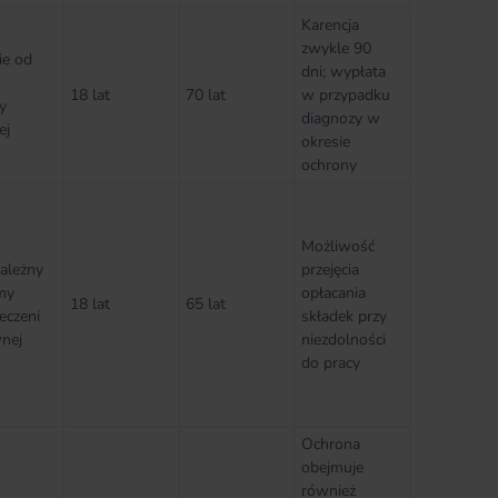
Karencja
zwykle 90
ie od
dni; wypłata
18 lat
70 lat
w przypadku
y
diagnozy w
ej
okresie
ochrony
Możliwość
zależny
przejęcia
my
opłacania
18 lat
65 lat
eczeni
składek przy
nej
niezdolności
do pracy
Ochrona
obejmuje
również