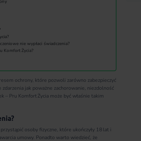
rony
?
ycia?
czeniowe nie wypłaci świadczenia?
ru Komfort Życia?
akresem ochrony, które pozwoli zarówno zabezpieczyć
kie zdarzenia jak poważne zachorowanie, niezdolność
dek – Pru Komfort Życia może być właśnie takim
enia?
zystąpić osoby fizyczne, które ukończyły 18 lat i
 zawarcia umowy. Ponadto warto wiedzieć, że