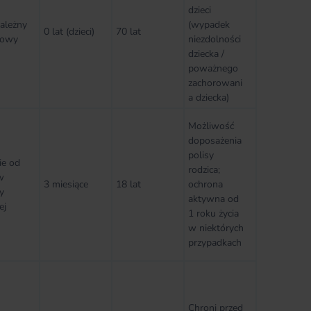
dzieci
zależny
(wypadek
0 lat (dzieci)
70 lat
mowy
niezdolności
dziecka /
poważnego
zachorowani
a dziecka)
Możliwość
doposażenia
polisy
ie od
rodzica;
w
3 miesiące
18 lat
ochrona
y
aktywna od
ej
1 roku życia
w niektórych
przypadkach
Chroni przed