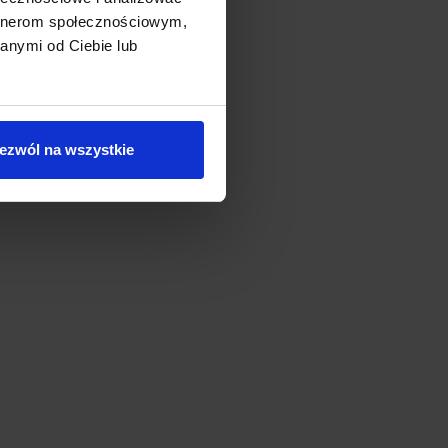
artnerom społecznościowym,
anymi od Ciebie lub
ezwól na wszystkie