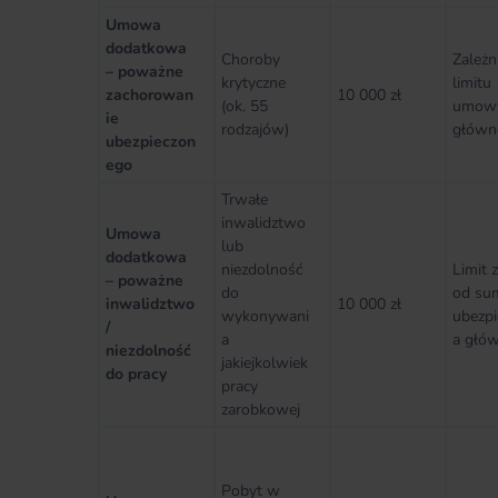
Umowa
dodatkowa
Choroby
Zależn
– poważne
krytyczne
limitu
zachorowan
10 000 zł
(ok. 55
umow
ie
rodzajów)
główn
ubezpieczon
ego
Trwałe
inwalidztwo
Umowa
lub
dodatkowa
niezdolność
Limit 
– poważne
do
od su
inwalidztwo
10 000 zł
wykonywani
ubezpi
/
a
a głów
niezdolność
jakiejkolwiek
do pracy
pracy
zarobkowej
Pobyt w