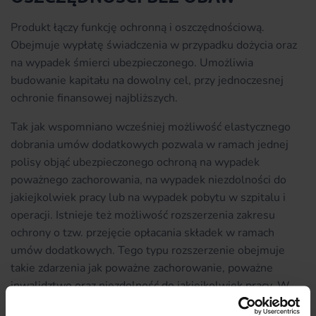
Produkt łączy funkcję ochronną i oszczędnościową.
Obejmuje wypłatę świadczenia w przypadku dożycia oraz
na wypadek śmierci ubezpieczonego. Umożliwia
budowanie kapitału na dowolny cel, przy jednoczesnej
ochronie finansowej najbliższych.
Tak jak wspomniano wcześniej możliwość elastycznego
dobrania umów dodatkowych pozwala w ramach jednej
polisy objąć ubezpieczonego ochroną na wypadek
poważnego zachorowania, na wypadek niezdolności do
jakiejkolwiek pracy lub na wypadek pobytu w szpitalu i
operacji. Istnieje też możliwość rozszerzenia zakresu
ochrony o tzw. przejęcie opłacania składek w ramach
umów dodatkowych. Tego typu rozszerzenie obejmuje
takie zdarzenia jak poważne zachorowanie, poważne
inwalidztwo oraz niezdolność do jakiejkolwiek pracy. W
przypadku ich wystąpienia obowiązek dalszego opłacania