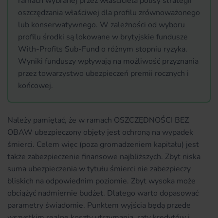
ramach wybranej przez właściciela polisy strategii
oszczędzania właściwej dla profilu zrównoważonego
lub konserwatywnego. W zależności od wyboru
profilu środki są lokowane w brytyjskie fundusze
With-Profits Sub-Fund o różnym stopniu ryzyka.
Wyniki funduszy wpływają na możliwość przyznania
przez towarzystwo ubezpieczeń premii rocznych i
końcowej.
Należy pamiętać, że w ramach OSZCZĘDNOŚCI BEZ
OBAW ubezpieczony objęty jest ochroną na wypadek
śmierci. Celem więc (poza gromadzeniem kapitału) jest
także zabezpieczenie finansowe najbliższych. Zbyt niska
suma ubezpieczenia w tytułu śmierci nie zabezpieczy
bliskich na odpowiednim poziomie. Zbyt wysoka może
obciążyć nadmiernie budżet. Dlatego warto dopasować
parametry świadomie. Punktem wyjścia będą przede
wszystkim realne koszty utrzymania, raty kredytów i