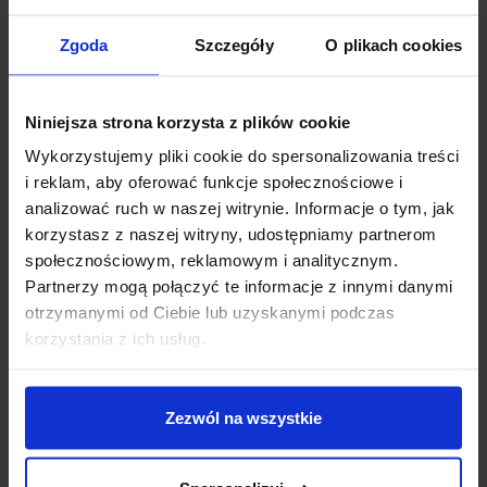
składek zostanie przeniesiony na towarzystwo
ubezpieczeń, dzięki czemu polisa będzie dalej
Zgoda
Szczegóły
O plikach cookies
kontynuowana.
Polisa ma przejrzyste warunki zawarcia i działa na jasnych
Niniejsza strona korzysta z plików cookie
zasadach. Warunkiem otrzymania świadczenia z tytułu
Wykorzystujemy pliki cookie do spersonalizowania treści
dożycia jest utrzymanie aktywnej umowy do dnia jej
i reklam, aby oferować funkcje społecznościowe i
ukończenia zgodnie z zasadami opisanymi w dokumentacji
analizować ruch w naszej witrynie. Informacje o tym, jak
produktowej.
korzystasz z naszej witryny, udostępniamy partnerom
Mocne i słabe strony ubezpieczenia OSZCZĘDNOŚCI
społecznościowym, reklamowym i analitycznym.
BEZ OBAW:
Partnerzy mogą połączyć te informacje z innymi danymi
otrzymanymi od Ciebie lub uzyskanymi podczas
korzystania z ich usług.
Zalety
Zezwól na wszystkie
Gwarancja wypłaty świadczenia w przypadku
dożycia.