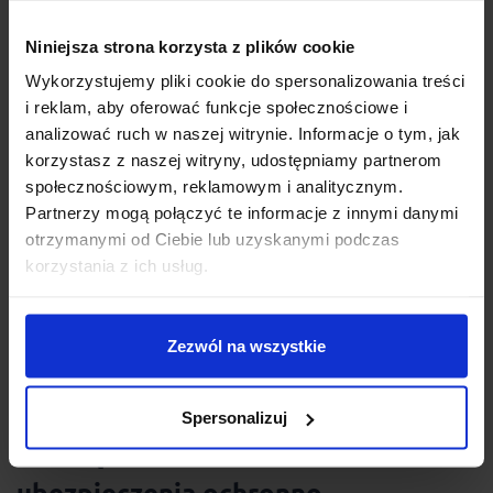
kapitału wiąże się z ryzykiem strat ze względu na
zmiany wartości jednostek uczestnictwa
Niniejsza strona korzysta z plików cookie
składających się na fundusz. W zależności od
Wykorzystujemy pliki cookie do spersonalizowania treści
sytuacji może zapewnić relatywnie wysoki wzrost
i reklam, aby oferować funkcje społecznościowe i
wartości wpłaconego kapitału, ale również i stratę
analizować ruch w naszej witrynie. Informacje o tym, jak
zainwestowanych środków.
korzystasz z naszej witryny, udostępniamy partnerom
ubezpieczenie ochronno-oszczędnościowe
—
społecznościowym, reklamowym i analitycznym.
rozwiązanie zapewniające ochronę
Partnerzy mogą połączyć te informacje z innymi danymi
ubezpieczeniową z jednoczesnym gromadzeniem
otrzymanymi od Ciebie lub uzyskanymi podczas
kapitału. Jest niezależne od sytuacji rynkowej i
korzystania z ich usług.
wahań cykli koniunkturalnych oraz daje
gwarancję wypłaty określonej kwoty na koniec
umowy na zasadach opisanych w dokumentacji
Zezwól na wszystkie
produktowej.
Spersonalizuj
Oszczędzanie dla dziecka w ramach
ubezpieczenia ochronno-