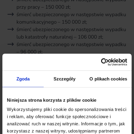
przy pracy – 150 000 zł;
śmierć ubezpieczonego w następstwie wypadku
komunikacyjnego – 150 000 zł;
śmierć ubezpieczonego w następstwie wypadku
lub katastrofy naturalnej – 106 000 zł;
śmierć ubezpieczonego w następstwie wypadku
– 96 000 zł;
śmierć ubezpieczonego w wyniku zawału serca
lub wylewu mózgu – 96 000 zł;
śmierć ubezpieczonego – 48 000 zł;
Zgoda
Szczegóły
O plikach cookies
trwały uszczerbek na zdrowiu w wyniku
wypadku – 400 zł;
zgon małżonka/partnera – 12 000 zł;
Niniejsza strona korzysta z plików cookie
zgon małżonka/partnera w wyniku wypadku – 24
Wykorzystujemy pliki cookie do spersonalizowania treści
000 zł;
i reklam, aby oferować funkcje społecznościowe i
zgon małżonka/partnera w wyniku wypadku
analizować ruch w naszej witrynie. Informacje o tym, jak
komunikacyjnego – 36 000 zł;
korzystasz z naszej witryny, udostępniamy partnerom