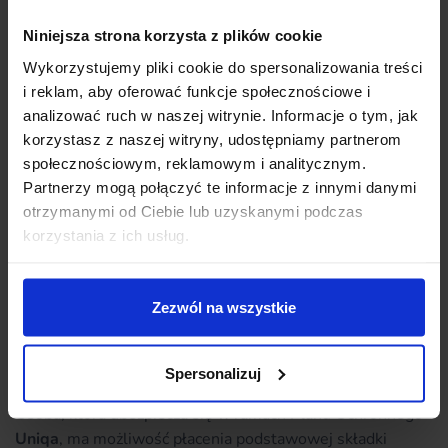
Elastyczne warunki umożliwiają dopasowanie płatności
Niniejsza strona korzysta z plików cookie
ubezpieczenia do indywidualnych potrzeb i sytuacji
Wykorzystujemy pliki cookie do spersonalizowania treści
życiowych osoby ubezpieczonej. Celem tych zasad jest
i reklam, aby oferować funkcje społecznościowe i
zapewnienie klientom pewności finansowej i komfortu,
analizować ruch w naszej witrynie. Informacje o tym, jak
przy jednoczesnym dostosowaniu się do ewentualnych
korzystasz z naszej witryny, udostępniamy partnerom
zmian w ich życiu. Dzięki temu ubezpieczenie jest bardziej
społecznościowym, reklamowym i analitycznym.
dostępne i elastyczne dla różnorodnej grupy klientów.
Partnerzy mogą połączyć te informacje z innymi danymi
otrzymanymi od Ciebie lub uzyskanymi podczas
korzystania z ich usług.
Warto wiedzieć…
Jeśli chodzi o Plan Ochronny Uniqa,
Ubezpieczający może poprosić o zawieszenie
Zezwól na wszystkie
opłacania składek. Maksymalny czas takiego
zawieszenia to 6 miesięcy.
Spersonalizuj
Osoba, która ubezpiecza się w ramach Planu Ochronnego
Uniqa
, ma możliwość płacenia podstawowej składki