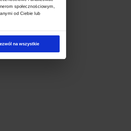
artnerom społecznościowym,
anymi od Ciebie lub
ezwól na wszystkie