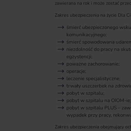
zawierana na rok i może zostać prze
Zakres ubezpieczenia na życie Dla Ci
śmierć ubezpieczonego wsk
komunikacyjnego;
śmierć spowodowana udarem
niezdolność do pracy na sku
egzystencji;
poważne zachorowanie;
operacje;
leczenie specjalistyczne;
trwały uszczerbek na zdrowi
pobyt w szpitalu;
pobyt w szpitalu na OIOM-ie
pobyt w szpitalu PLUS – zaw
wypadek przy pracy, rekonwa
Zakres ubezpieczenia obejmujący och