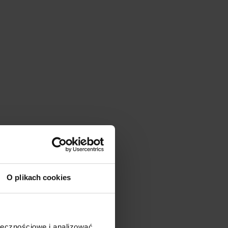
O plikach cookies
ołecznościowe i analizować