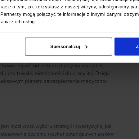
nych (Unit-Linked), gdzie klient ponosi pełne
ormacje o tym, jak korzystasz z naszej witryny, udostępniamy p
adzania (smoothing)
.
Partnerzy mogą połączyć te informacje z innymi danymi otrzym
nia z ich usług.
otu na rynkach, Pru odkłada część zysków na
panują spadki, ubezpieczyciel może wykorzystać
do polis klientów i utrzymuje stabilny wzrost
Spersonalizuj
Z
ia się na emeryturze i życiu, Pru pozwala na
atkowe. Są wśród nich produkty na wypadek
 czy trwałej niezdolności do pracy itd. Dzięki
pleksowym planem zabezpieczenia medyczno-
est możliwość wyboru strategii inwestycyjnej już
ostosowanie poziomu ryzyka i potencjalnych zysków