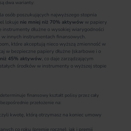
są dwa warianty:
dla osób poszukujących najwyższego stopnia
el lokuje
nie mniej niż 70% aktywów
w papiery
e instrumenty dłużne o wysokiej wiarygodności
je w innych instrumentach finansowych.
om, które akceptują nieco wyższą zmienność w
taj w bezpieczne papiery dłużne (skarbowe i o
j niż 45% aktywów
, co daje zarządzającym
stałych środków w instrumenty o wyższej stopie
terminuje finansowy kształt polisy przez cały
 bezpośrednie przełożenie na:
czyli kwotę, którą otrzymasz na koniec umowy
ych co roku (premie roczne), jak i premii