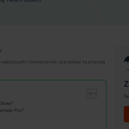
ną Twoich bliskich.
y
 najbliższych i równocześnie oszczędzać na przyszłą
Z
Sp
 Obaw?
antuje Pru?
a