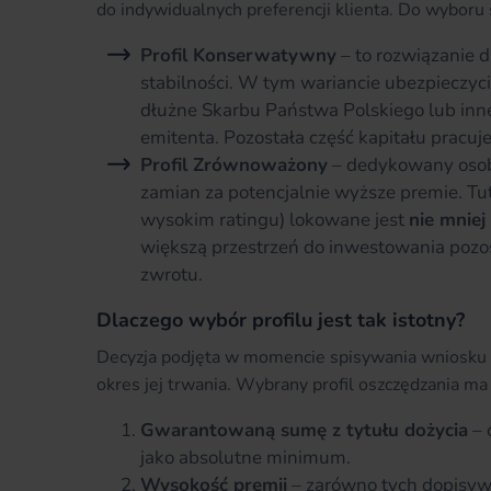
do indywidualnych preferencji klienta. Do wyboru 
Profil Konserwatywny
– to rozwiązanie 
stabilności. W tym wariancie ubezpieczyci
dłużne Skarbu Państwa Polskiego lub inn
emitenta. Pozostała część kapitału pracu
Profil Zrównoważony
– dedykowany osob
zamian za potencjalnie wyższe premie. Tu
wysokim ratingu) lokowane jest
nie mnie
większą przestrzeń do inwestowania pozo
zwrotu.
Dlaczego wybór profilu jest tak istotny?
Decyzja podjęta w momencie spisywania wniosku de
okres jej trwania. Wybrany profil oszczędzania ma
Gwarantowaną sumę z tytułu dożycia
– 
jako absolutne minimum.
Wysokość premii
– zarówno tych dopisywan