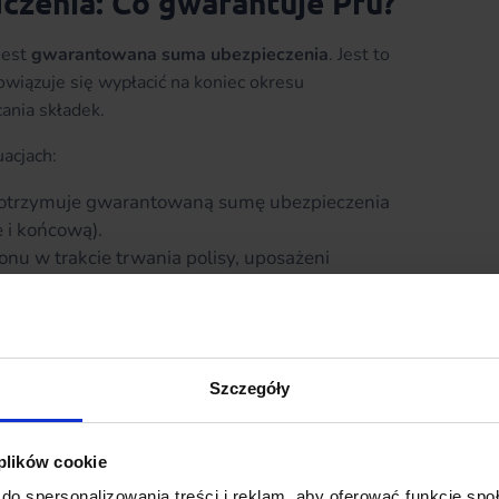
czenia: Co gwarantuje Pru?
jest
gwarantowana suma ubezpieczenia
. Jest to
owiązuje się wypłacić na koniec okresu
ania składek.
acjach:
 otrzymuje gwarantowaną sumę ubezpieczenia
 i końcową).
u w trakcie trwania polisy, uposażeni
ypracowanymi do tego momentu premiami.
 podlega podatkowi od spadków i darowizn oraz
Szczegóły
m Pru Inwestycja
 plików cookie
fundusz
With-Profits (Udział w Zysku)
. W
do spersonalizowania treści i reklam, aby oferować funkcje sp