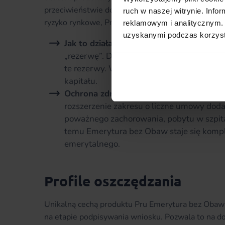
przeciwieństwie do typowych produktów inwestycyj
ruch w naszej witrynie. Inf
ryzyko rynkowe, Pru stosuje tzw.
mechanizm wygł
reklamowym i analitycznym. 
uzyskanymi podczas korzysta
Jak to działa?
W latach wysokich stóp zwr
„rezerwę”. Dzięki temu, gdy na giełdach 
te rezerwy. W ten sposób dopisuje premie 
kapitału.
Ochrona zdrowia:
Choć bazowa polisa skup
rozszerzenie zakresu o liczne umowy dod
poważnego zachorowania, pobytu w szpitalu
temu Emerytura bez Obaw staje się kom
emerytalnego.
Profile oszczędzania
Unikalną cechą produktu Pru Emerytura bez Obaw j
na etapie podpisywania wniosku. Pozwala to na d