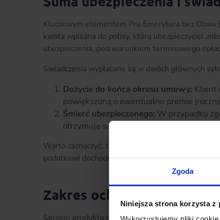
Suma ubezpieczenia i świad
Kluczowym elementem Pru Emerytura bez Obaw 
kwota wpisana do polisy, którą ubezpieczyciel zob
ubezpieczenia, pod warunkiem terminowego opłac
Świadczenia wypłacane są w dwóch głównych sytu
Dożycie do końca okresu umowy:
Klient
powiększoną o ewentualne premie (roczne
Śmierć ubezpieczonego:
W przypadku zgon
otrzymują sumę ubezpieczenia wraz z w
Warto zaznaczyć, że wypłata z tytułu śmierci nie
podatkowi dochodowemu.
Zgoda
Zakres ochrony i mechaniz
Niniejsza strona korzysta z
Sercem produktu jest unikalny na polskim rynku 
Wykorzystujemy pliki cookie 