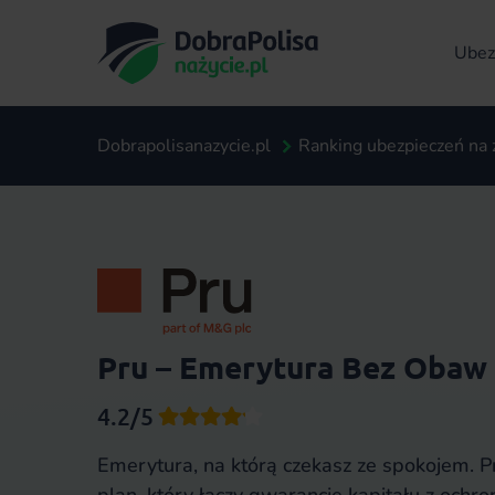
Ubezp
Dobrapolisanazycie.pl
Ranking ubezpieczeń na 
Pru – Emerytura Bez Obaw
4.2/5
Emerytura, na którą czekasz ze spokojem. 