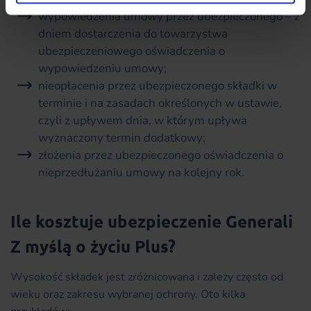
wypowiedzenia umowy przez ubezpieczonego – z
dniem dostarczenia do towarzystwa
ubezpieczeniowego oświadczenia o
wypowiedzeniu umowy;
nieopłacenia przez ubezpieczonego składki w
terminie i na zasadach określonych w ustawie,
czyli z upływem dnia, w którym upływa
wyznaczony termin dodatkowy;
złożenia przez ubezpieczonego oświadczenia o
nieprzedłużaniu umowy na kolejny rok.
Ile kosztuje ubezpieczenie Generali
Z myślą o życiu Plus?
Wysokość składek jest zróżnicowana i zależy często od
wieku oraz zakresu wybranej ochrony. Oto kilka