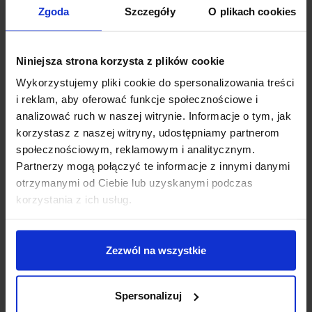
Zgoda
Szczegóły
O plikach cookies
przedłużeniu w sposób automatyczny, jeśli żadna ze stron
nie złoży oświadczenia o nieprzedłużaniu umowy 30 dni
przed jej końcem.
Niniejsza strona korzysta z plików cookie
Wykorzystujemy pliki cookie do spersonalizowania treści
i reklam, aby oferować funkcje społecznościowe i
Warto wiedzieć
analizować ruch w naszej witrynie. Informacje o tym, jak
Ochrona ubezpieczeniowa rozpoczyna się w dniu
korzystasz z naszej witryny, udostępniamy partnerom
wskazanym w OWU (Ogólne Warunki
społecznościowym, reklamowym i analitycznym.
Ubezpieczenia) po podpisaniu umowy. Jednak nie
Partnerzy mogą połączyć te informacje z innymi danymi
wcześniej niż od dnia następnego po zapłaceniu
otrzymanymi od Ciebie lub uzyskanymi podczas
składki.
korzystania z ich usług.
Umowa ubezpieczenia na życie ulega rozwiązaniu w
Zezwól na wszystkie
następujących sytuacjach:
w przypadku śmierci ubezpieczonego – wraz z
Spersonalizuj
upływem dnia, w którym nastąpiła jego śmierć;