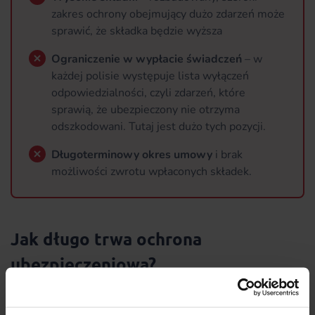
zakres ochrony obejmujący dużo zdarzeń może
sprawić, że składka będzie wyższa
Ograniczenie w wypłacie świadczeń
– w
każdej polisie występuje lista wyłączeń
odpowiedzialności, czyli zdarzeń, które
sprawią, że ubezpieczony nie otrzyma
odszkodowani. Tutaj jest dużo tych pozycji.
Długoterminowy okres umowy
i brak
możliwości zwrotu wpłaconych składek.
Jak długo trwa ochrona
ubezpieczeniowa?
Umowa ubezpieczenia na życie Generali Z myślą o życiu
Plus jest zawierana na okres jednego roku. Ulega ona