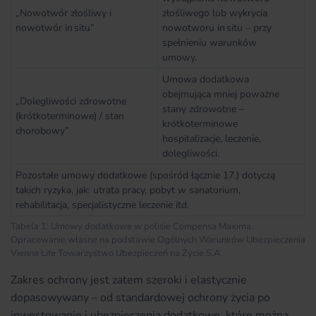
„Nowotwór złośliwy i
złośliwego lub wykrycia
nowotwór in situ”
nowotworu in situ – przy
spełnieniu warunków
umowy.
Umowa dodatkowa
obejmująca mniej poważne
„Dolegliwości zdrowotne
stany zdrowotne –
(krótkoterminowe) / stan
krótkoterminowe
chorobowy”
hospitalizacje, leczenie,
dolegliwości.
Pozostałe umowy dodatkowe (spośród łącznie 17.) dotyczą
takich ryzyka, jak: utrata pracy, pobyt w sanatorium,
rehabilitacja, specjalistyczne leczenie itd.
Tabela 1: Umowy dodatkowe w polisie Compensa Maxima.
Opracowanie własne na podstawie Ogólnych Warunków Ubezpieczenia
Vienna Life Towarzystwo Ubezpieczeń na Życie S.A.
Zakres ochrony jest zatem szeroki i elastycznie
dopasowywany – od standardowej ochrony życia po
inwestowanie i ubezpieczenia dodatkowe, które można