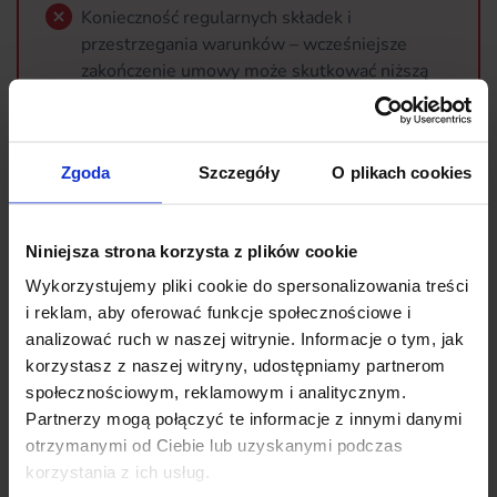
Konieczność regularnych składek i
przestrzegania warunków – wcześniejsze
zakończenie umowy może skutkować niższą
wypłatą (wartość wykupu może być niższa).
Zgoda
Szczegóły
O plikach cookies
Compensa Maxima daje elastyczność i szeroki wybór
dodatkowych ochron, co pozwala dopasować polisę do
indywidualnych potrzeb i różnych etapów życia.
Niniejsza strona korzysta z plików cookie
Jednocześnie należy pamiętać o długoterminowym
charakterze produktu i związanym z tym ryzykiem
Wykorzystujemy pliki cookie do spersonalizowania treści
inwestycyjnym. Świadomy wybór umowy, uwzględniający
i reklam, aby oferować funkcje społecznościowe i
analizować ruch w naszej witrynie. Informacje o tym, jak
zarówno korzyści, jak i ograniczenia, pozwala maksymalnie
korzystasz z naszej witryny, udostępniamy partnerom
wykorzystać potencjał polisy.
społecznościowym, reklamowym i analitycznym.
Partnerzy mogą połączyć te informacje z innymi danymi
Jak długo trwa ochrona
otrzymanymi od Ciebie lub uzyskanymi podczas
korzystania z ich usług.
ubezpieczeniowa?