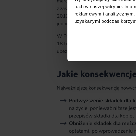
marca 2011 roku. Trybunał uznał, że
ruch w naszej witrynie. Inf
z zasadą równego traktowania i nar
reklamowym i analitycznym. 
2012 roku zakłady ubezpieczeń w ca
uzyskanymi podczas korzysta
jednolite składki dla kobiet i mężczy
W Polsce dostosowano do tego Ustaw
18 tej ustawy jednoznacznie stanowi
ubezpieczeniowych i świadczeń nie 
Jakie konsekwencje
Najważniejszą konsekwencją nowych 
Podwyższenie składek dla k
na życie, ponieważ niższe jes
przepisów składki dla kobiet 
Obniżenie składek dla mężc
opłatami, po wprowadzeniu ró