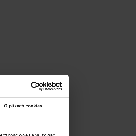
O plikach cookies
ołecznościowe i analizować