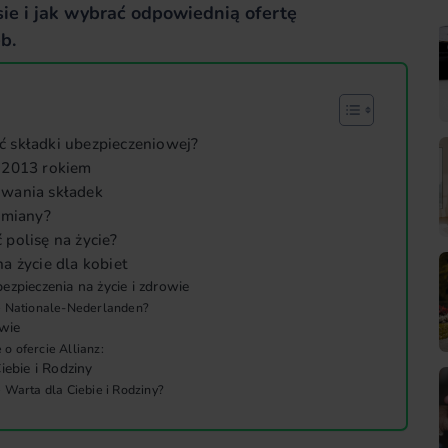
esie i jak wybrać odpowiednią ofertę
b.
 składki ubezpieczeniowej?
 2013 rokiem
owania składek
zmiany?
polisę na życie?
a życie dla kobiet
zpieczenia na życie i zdrowie
ie Nationale-Nederlanden?
owie
o ofercie Allianz:
iebie i Rodziny
e Warta dla Ciebie i Rodziny?