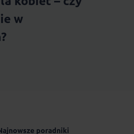
dla kobiet – czy
ie w
h?
Najnowsze poradniki