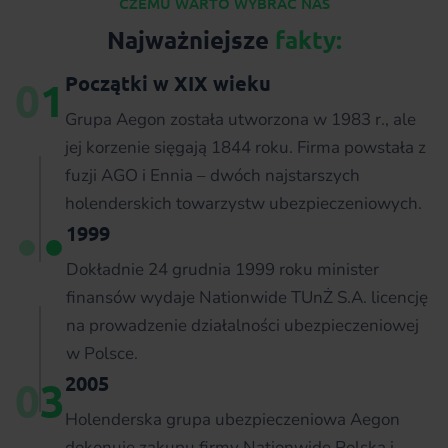
CZEMU WARTO WYBRAĆ NAS
Najważniejsze
fakty:
Początki w XIX wieku
0
1
Grupa Aegon została utworzona w 1983 r., ale
jej korzenie sięgają 1844 roku. Firma powstała z
fuzji AGO i Ennia – dwóch najstarszych
holenderskich towarzystw ubezpieczeniowych.
1999
Dokładnie 24 grudnia 1999 roku minister
finansów wydaje Nationwide TUnŻ S.A. licencję
na prowadzenie działalności ubezpieczeniowej
w Polsce.
2005
0
3
Holenderska grupa ubezpieczeniowa Aegon
dokonuje zakupu firmy Nationwide Polska i