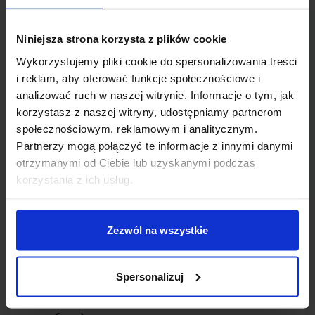
Towarzystwo Ubezpieczeń na Życie
Niniejsza strona korzysta z plików cookie
SA (akt. Vienna Life)
Wykorzystujemy pliki cookie do spersonalizowania treści
Dokładamy starań, aby w przystępny i rzeczowy
i reklam, aby oferować funkcje społecznościowe i
analizować ruch w naszej witrynie. Informacje o tym, jak
sposób przybliżyć wszystkim konsumentom
korzystasz z naszej witryny, udostępniamy partnerom
problematykę ubezpieczeń na życie. Zaglądaj więc do
społecznościowym, reklamowym i analitycznym.
nas regularnie i sprawdzaj nowe materiały, które
Partnerzy mogą połączyć te informacje z innymi danymi
regularnie publikujemy!
otrzymanymi od Ciebie lub uzyskanymi podczas
korzystania z ich usług.
Zezwól na wszystkie
Spersonalizuj
Aegon – Spokojna Przyszłość (produkt