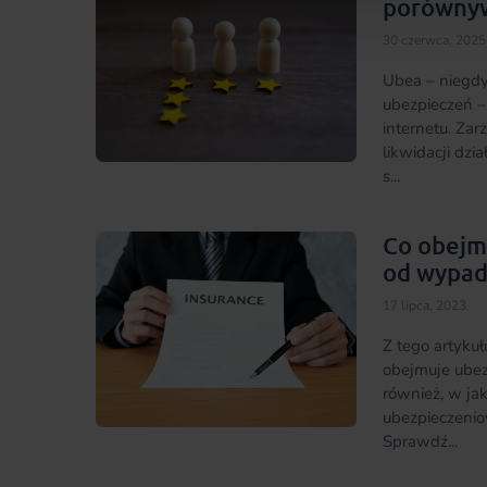
porównywa
30 czerwca, 2025
Ubea – niegd
ubezpieczeń – 
internetu. Zar
likwidacji dzia
s...
Co obejm
od wypad
17 lipca, 2023
Z tego artykuł
obejmuje ubez
również, w ja
ubezpieczenio
Sprawdź...