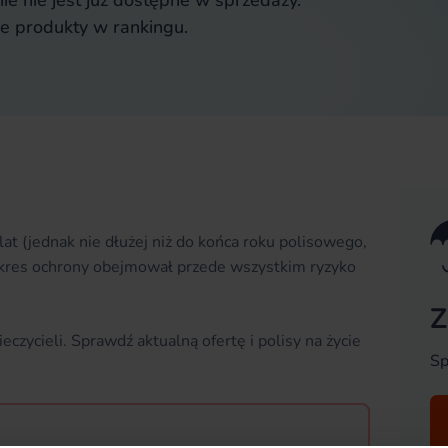
ie nie jest już dostępne w sprzedaży.
ne produkty w rankingu.
at (jednak nie dłużej niż do końca roku polisowego,
Zakres ochrony obejmował przede wszystkim ryzyko
Z
zycieli. Sprawdź aktualną ofertę i polisy na życie
Sp