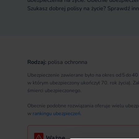
ubezpieczenia na życie. Obecnie ubezpieczen
Szukasz dobrej polisy na życie? Sprawdź in
Rodzaj:
polisa ochronna
Ubezpieczenie zawierane było na okres od 5 do 40 l
w którym ubezpieczony ukończył 70. rok życia). 
śmierci ubezpieczonego.
Obecnie podobne rozwiązania oferuje wielu ubezpiec
w
rankingu ubezpieczeń
.
Ważne