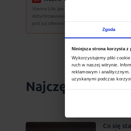
Vienna Life (po połączeniu z Aegon od 1 paździ
dotychczasowych polis „działają bez zmian”. N
jest już oferowany nowym klientom.
Zgoda
Niniejsza strona korzysta z
Wykorzystujemy pliki cookie 
ruch w naszej witrynie. Inf
reklamowym i analitycznym. 
uzyskanymi podczas korzysta
Najczęściej czyt
Co się sta