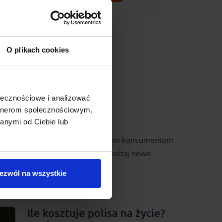
O plikach cookies
ołecznościowe i analizować
artnerom społecznościowym,
anymi od Ciebie lub
eczowy sposób przybliżyć wszystkim konsumentom
aj więc do nas regularnie i sprawdzaj nowe
ezwól na wszystkie
Ile kosztuje polisa na życie?