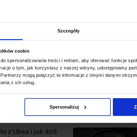
ernika 2024 roku) podkreśla, że warunki
iemniej produkt Aegon Spokojna Przyszłość nie
Szczegóły
 plików cookie
do spersonalizowania treści i reklam, aby oferować funkcje sp
ormacje o tym, jak korzystasz z naszej witryny, udostępniamy p
Partnerzy mogą połączyć te informacje z innymi danymi otrzym
nia z ich usług.
ane
Dokładamy starań, aby w przystępny i rz
problematykę ubezpieczeń na życie. Zagląd
materiały, które regularnie publikujemy!
Spersonalizuj
Z
ło z Ubea i jak dziś