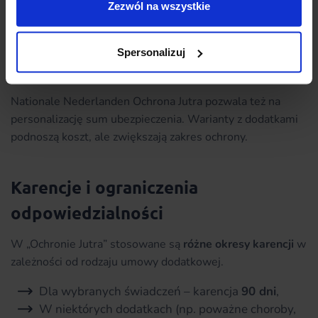
Zezwól na wszystkie
1 osoba
roczna
468 zł
2+ osoby
roczna
708 zł
Spersonalizuj
Tabela 2. Ile kosztuje ubezpieczenie na życie Ochrona Jutra?
Szacunkowe wyliczenia nie stanowią oferty.
Nationale Nederlanden Ochrona Jutra pozwala też na
personalizację sum ubezpieczenia. Warianty z dodatkami
podnoszą koszt, ale zwiększają zakres ochrony.
Karencje i ograniczenia
odpowiedzialności
W „Ochronie Jutra” stosowane są
różne okresy karencji
w
zależności od rodzaju umowy dodatkowej.
Dla wybranych świadczeń – karencja
90 dni
,
W niektórych dodatkach (np. poważne choroby,