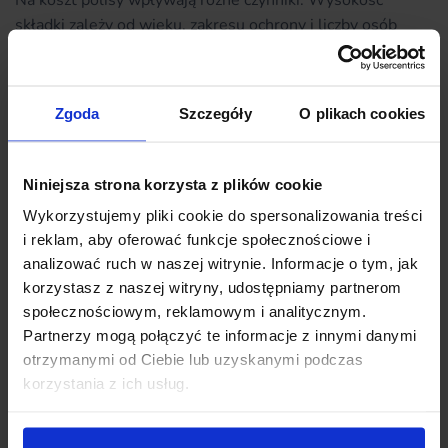
Na koszt polisy wpływają różne czynniki. Wysokość
składki zależy od wieku, zakresu ochrony i liczby osób
objętych ubezpieczeniem. Dla jednej osoby minimalna
miesięczna składka ochronna wynosi 39 zł, a dla dwóch i
więcej – 59 zł.
Zgoda
Szczegóły
O plikach cookies
Dostępne są rabaty:
5% za polecenie zapłaty,
Niniejsza strona korzysta z plików cookie
1-5% za częstotliwość opłacania składki,
Wykorzystujemy pliki cookie do spersonalizowania treści
do 20% za łączenie umów dodatkowych w
i reklam, aby oferować funkcje społecznościowe i
pakietach.
analizować ruch w naszej witrynie. Informacje o tym, jak
korzystasz z naszej witryny, udostępniamy partnerom
Przykładowe stawki:
społecznościowym, reklamowym i analitycznym.
Partnerzy mogą połączyć te informacje z innymi danymi
Okres
Minimalna
Liczba osób
otrzymanymi od Ciebie lub uzyskanymi podczas
opłaty
składka
korzystania z ich usług.
1 osoba
miesięczna
39 zł
2+ osoby
miesięczna
59 zł